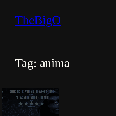
Vai
al
TheBigO
contenuto
Tag:
anima
Anti Matter
(2016)