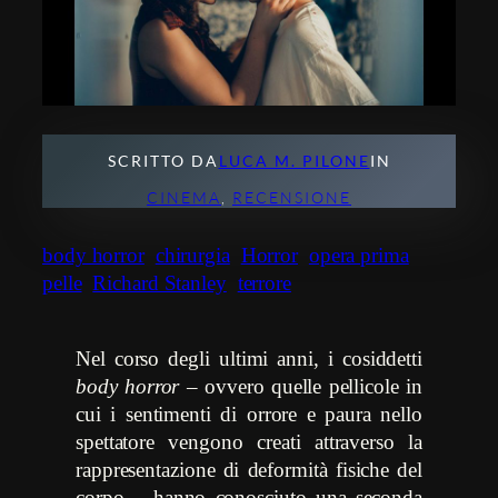
SCRITTO DA
LUCA M. PILONE
IN
CINEMA
, 
RECENSIONE
body horror
chirurgia
Horror
opera prima
pelle
Richard Stanley
terrore
Nel corso degli ultimi anni, i cosiddetti
body horror
– ovvero quelle pellicole in
cui i sentimenti di orrore e paura nello
spettatore vengono creati attraverso la
rappresentazione di deformità fisiche del
corpo – hanno conosciuto una seconda