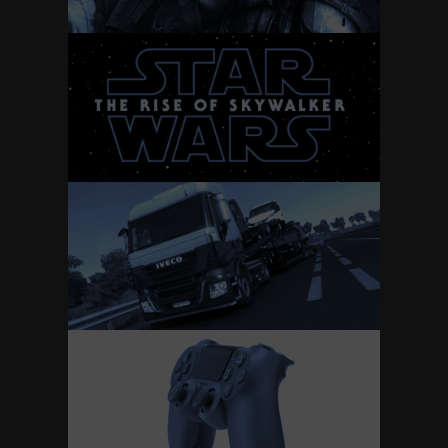
Star Wars IX: The rise
of Skywalker
Euro Truck Simulator
2 – Italy (Anteprima)
A caccia del miglior
pad per PC: Sony