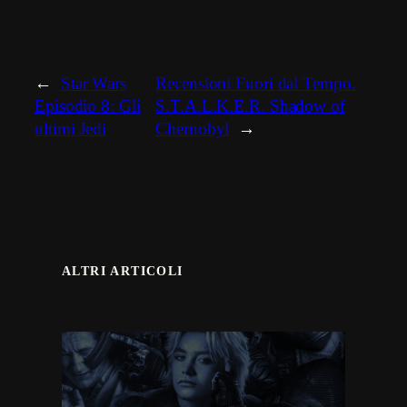
←
Star Wars
Recensioni Fuori dal Tempo.
Episodio 8: Gli
S.T.A.L.K.E.R. Shadow of
ultimi Jedi
Chernobyl
→
ALTRI ARTICOLI
Thunderbolts