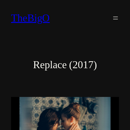
Vai
al
TheBigO
contenuto
Replace (2017)