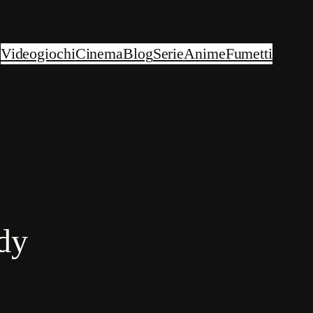
Videogiochi
Cinema
Blog
Serie
Anime
Fumetti
dy