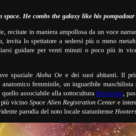
n space. He combs the galaxy like
his pompadour o
e, recitate in maniera ampollosa da un voce narrant
a
, invita lo spettatore a sedersi più o meno metaf
iarsi guidare per venti minuti o poco più in vi
nave spaziale
Aloha Oe
e dei suoi abitanti. Il p
e anatomico femminile, un inguaribile maschilista
a quello associabile alla sottocultura
Bōsōzoku
, pas
l più vicino
Space Alien Registration Center
e inter
idente parodia del noto locale statunitense
Hooter