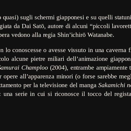
uasi) sugli schermi giapponesi e su quelli statunit
giata da Dai Satō, autore di alcuni “piccoli lavore
pera vedono alla regia Shin’ichirō Watanabe.
 lo conoscesse o avesse vissuto in una caverna fino
olo alcune pietre miliari dell’animazione giappo
amurai Champloo
(2004), entrambe ampiamente tr
per opere all’apparenza minori (o forse sarebbe me
ttamento per la televisione del manga
Sakamichi n
: una serie in cui si riconosce il tocco del regist