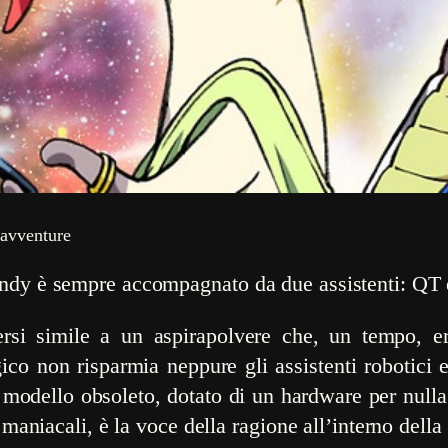
 avventure
Dandy è sempre accompagnato da due assistenti: Q
ersi simile a un aspirapolvere che, un tempo, er
gico non risparmia neppure gli assistenti robotici 
n modello obsoleto, dotato di un hardware per null
i maniacali, è la voce della ragione all’interno della