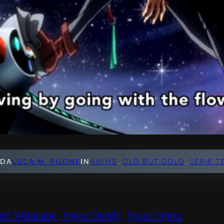
 DA
LUCA M. PILONE
IN
ANIME
, 
OLD BUT GOLD
, 
SERIE T
irō Watanabe
Space Dandy
Space Opera