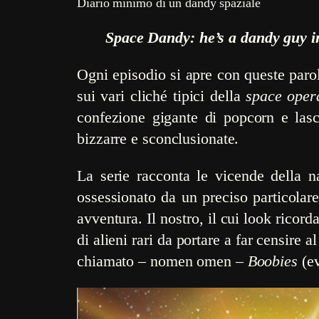
Diario minimo di un dandy spaziale
Space Dandy: he’s a dandy guy i
Ogni episodio si apre con queste parol
sui vari cliché tipici della
space oper
confezione gigante di popcorn e lasc
bizzarre e sconclusionate.
La serie racconta le vicende della 
ossessionato da un preciso particolar
avventura. Il nostro, il cui look ricord
di alieni rari da portare a far censire a
chiamato – nomen omen –
Boobies
(ev