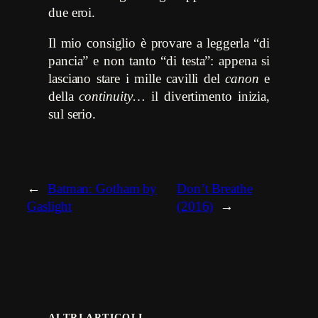
due eroi.
Il mio consiglio è provare a leggerla “di
pancia” e non tanto “di testa”: appena si
lasciano stare i mille cavilli del
canon
e
della
continuity
… il divertimento inizia,
sul serio.
←
Batman: Gotham by
Don’t Breathe
Gaslight
(2016)
→
ALTRI ARTICOLI