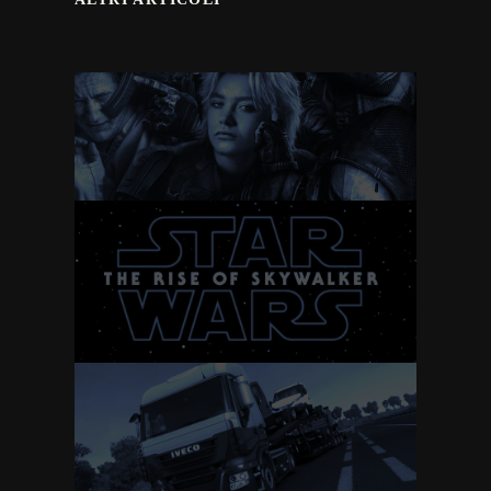
Thunderbolts
Star Wars IX: The rise
of Skywalker
Euro Truck Simulator
2 – Italy (Anteprima)