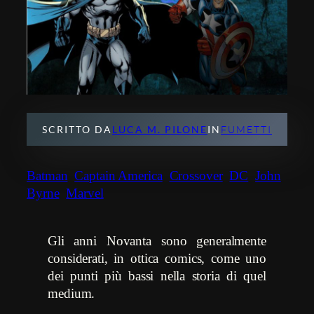
SCRITTO DA
LUCA M. PILONE
IN
FUMETTI
Batman
Captain America
Crossover
DC
John
Byrne
Marvel
Gli anni Novanta sono generalmente
considerati, in ottica comics, come uno
dei punti più bassi nella storia di quel
medium.