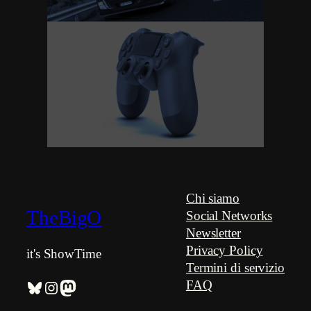
A caccia del miglior
pad per PC: Sony
DualShock 4
Chi siamo
TheBigO
Social Networks
Newsletter
Privacy Policy
it's ShowTime
Termini di servizio
Bluesky
Instagram
Mastodon
FAQ