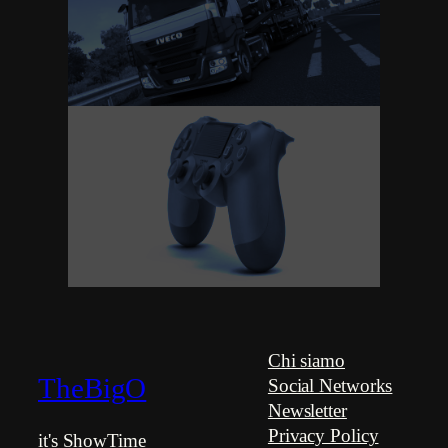
Euro Truck Simulator
2 – Italy (Anteprima)
A caccia del miglior
pad per PC: Sony
DualShock 4
Chi siamo
TheBigO
Social Networks
Newsletter
Privacy Policy
it's ShowTime