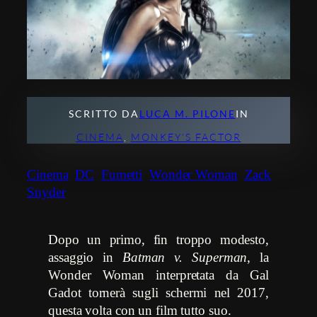
SCRITTO DA
LUCA M. PILONE
IN
CINEMA
, 
MONKEY’S FACTOR
Cinema
DC
Fumetti
Wonder Woman
Zack
Snyder
Dopo un primo, fin troppo modesto,
assaggio in
Batman v. Superman
, la
Wonder Woman interpretata da Gal
Gadot tornerà sugli schermi nel 2017,
questa volta con un film tutto suo.