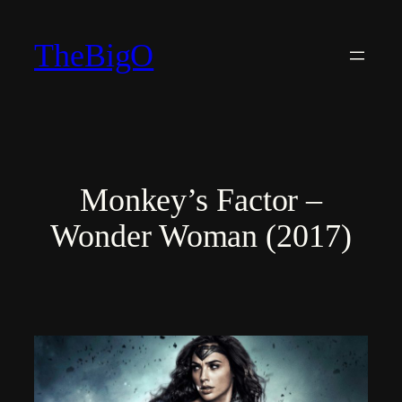
Vai
al
TheBigO
contenuto
Monkey’s Factor –
Wonder Woman (2017)