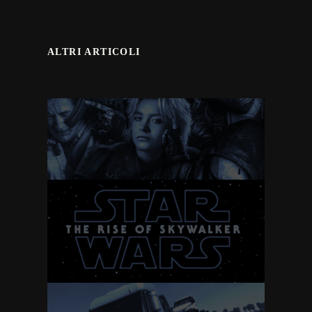
ALTRI ARTICOLI
Thunderbolts
Star Wars IX: The rise
of Skywalker