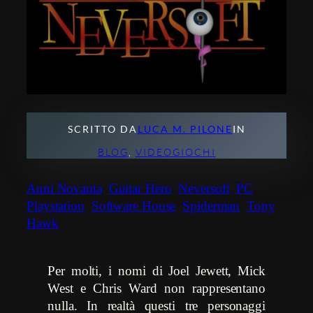
SCRITTO DA
LUCA M. PILONE
IN
BLOG
, 
VIDEOGIOCHI
Anni Novanta
Guitar Hero
Neversoft
PC
Playstation
Software House
Spiderman
Tony
Hawk
Per molti, i nomi di Joel Jewett, Mick
West e Chris Ward non rappresentano
nulla. In realtà questi tre personaggi