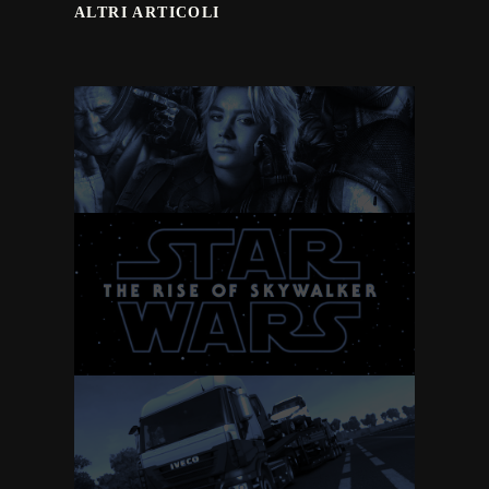
ALTRI ARTICOLI
Thunderbolts
Star Wars IX: The rise
of Skywalker
Euro Truck Simulator
2 – Italy (Anteprima)