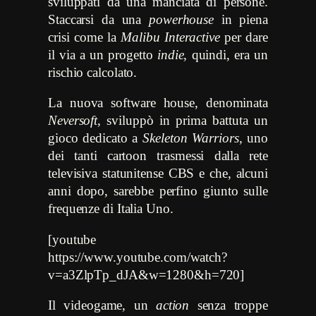
sviluppati da una manciata di persone.
Staccarsi da una
powerhouse
in piena
crisi come la
Malibu Interactive
per dare
il via a un progetto
indie
, quindi, era un
rischio calcolato.
La nuova software house, denominata
Neversoft
, sviluppò in prima battuta un
gioco dedicato a
Skeleton Warriors
, uno
dei tanti cartoon trasmessi dalla rete
televisiva statunitense CBS e che, alcuni
anni dopo, sarebbe perfino giunto sulle
frequenze di Italia Uno.
[youtube
https://www.youtube.com/watch?
v=a3ZlpTp_dJA&w=1280&h=720]
Il videogame, un
action
senza troppe