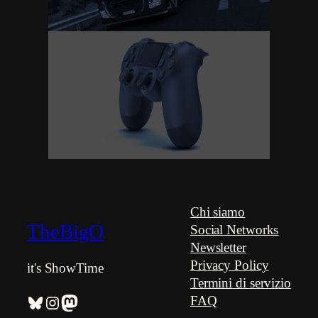
A caccia del miglior
pad per PC: Sony
DualShock 4
Chi siamo
TheBigO
Social Networks
Newsletter
Privacy Policy
it's ShowTime
Termini di servizio
Bluesky
Instagram
Mastodon
FAQ