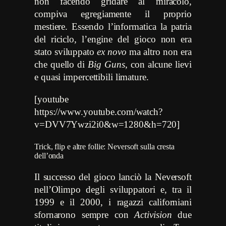
non facendo gridare al miracolo,
compiva egregiamente il proprio
mestiere. Essendo l’informatica la patria
del riciclo, l’engine del gioco non era
stato sviluppato
ex novo
ma altro non era
che quello di
Big Guns
, con alcune lievi
e quasi impercettibili limature.
[youtube
https://www.youtube.com/watch?
v=DVV7Ywzi2i0&w=1280&h=720]
Trick, flip e altre follie: Neversoft sulla cresta
dell’onda
Il successo del gioco lanciò la Neversoft
nell’Olimpo degli sviluppatori e, tra il
1999 e il 2000, i ragazzi californiani
sfornarono sempre con
Activision
due