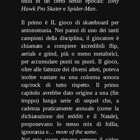
titoli in un certo senso epocali:
Tony
Hawk Pro Skater
e
Spider-Man
.
Il primo è IL gioco di skateboard per
antonomasia. Nei panni di uno dei tanti
campioni della disciplina, il giocatore è
chiamato a compiere incredibili flip,
aerials e grind, più o meno metaforici,
per accumulare punti su punti. Il gioco,
oltre alle fattezze dei diversi atleti, poteva
inoltre vantare su una colonna sonora
rap/rock di tutto rispetto. Il primo
capitolo avrebbe dato origine a una (fin
troppo) lunga serie di sequel che, a
cadenza praticamente annuale (come la
dichiarazione dei redditi e il Natale),
proponevano lo stesso mix di follia,
ignoranza e…
more of the same
.
Nel mio cuore rimane sempre il video