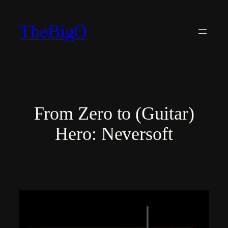
Vai
al
TheBigO
contenuto
From Zero to (Guitar)
Hero: Neversoft